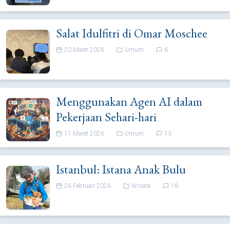
Salat Idulfitri di Omar Moschee
20 Maret 2026
Umum
6
Menggunakan Agen AI dalam
Pekerjaan Sehari-hari
11 Maret 2026
Umum
13
Istanbul: Istana Anak Bulu
26 Februari 2026
Wisata
16