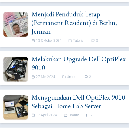
Menjadi Penduduk Tetap
(Permanent Resident) di Berlin,
Jerman
13 Oktober 2024
Tutorial
3
Melakukan Upgrade Dell OptiPlex
9010
27 Mei 2024
Umum
3
Menggunakan Dell OptiPlex 9010
Sebagai Home Lab Server
17 April 2024
Umum
2