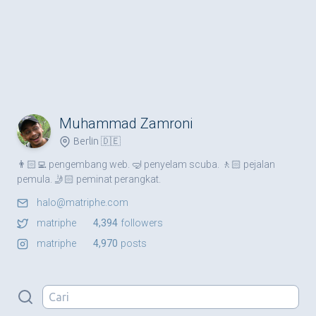
Muhammad Zamroni
Berlin 🇩🇪
👨🏻‍💻 pengembang web. 🤿 penyelam scuba. 🚶🏻 pejalan
pemula. 🤳🏻 peminat perangkat.
halo@matriphe.com
matriphe
4,394
followers
matriphe
4,970
posts