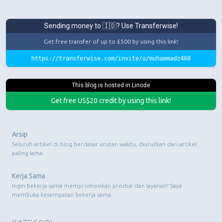
Sending money to 🇮🇩? Use Transferwise!
Get free transfer of up to £500 by using this link!
https://transferwise.com/invite/u/muhammadz468
This blog is hosted in Linode
Get free US$20 credit by using this link!
Arsip
Seluruh artikel di blog berdasar urutan waktu, diurutkan dari artikel
paling lama.
Kerja Sama
Ingin bekerja sama mempromosikan produk dan layanan? Saya
membuka kesempatan bekerja sama.